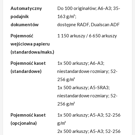
Automatyczny
Do 100 originałów; A6-A3; 35-
podajnik
163 g/m²;
dokumentów
dostępne RADF, Dualscan ADF
Pojemność
1 150 arkuszy / 6 650 arkuszy
wejściowa papieru
(standardowa/maks.)
Pojemność kaset
1x 500 arkuszy; A6-A3;
(standardowe)
niestandardowe rozmiary; 52-
256 g/m²
1x 500 arkuszy; A5-SRA3;
niestandardowe rozmiary; 52-
256 g/m²
Pojemność kaset
1x 500 arkuszy; A5-A3; 52-256
(opcjonalna)
g/m²
2x 500 arkuszy; A5-A3; 52-256