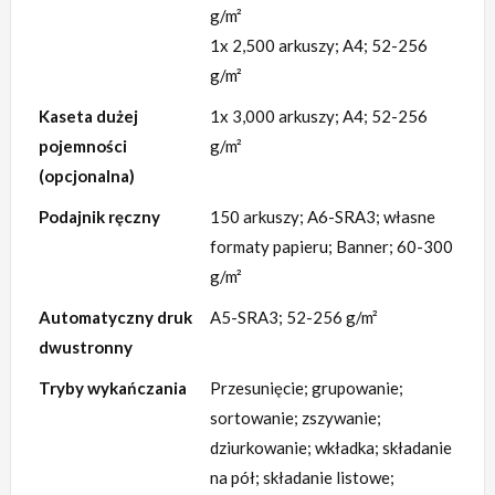
g/m²
1x 2,500 arkuszy; A4; 52-256
g/m²
Kaseta dużej
1x 3,000 arkuszy; A4; 52-256
pojemności
g/m²
(opcjonalna)
Podajnik ręczny
150 arkuszy; A6-SRA3; własne
formaty papieru; Banner; 60-300
g/m²
Automatyczny druk
A5-SRA3; 52-256 g/m²
dwustronny
Tryby wykańczania
Przesunięcie; grupowanie;
sortowanie; zszywanie;
dziurkowanie; wkładka; składanie
na pół; składanie listowe;