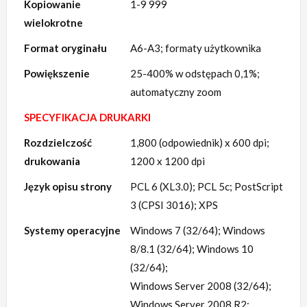
Kopiowanie
1-9 999
wielokrotne
Format oryginału
A6-A3; formaty użytkownika
Powiększenie
25­-400% w odstępach 0,1%;
automatyczny zoom
SPECYFIKACJA DRUKARKI
Rozdzielczość
1,800 (odpowiednik) x 600 dpi;
drukowania
1200 x 1200 dpi
Język opisu strony
PCL 6 (XL3.0); PCL 5c; PostScript
3 (CPSI 3016); XPS
Systemy operacyjne
Windows 7 (32/64); Windows
8/8.1 (32/64); Windows 10
(32/64);
Windows Server 2008 (32/64);
Windows Server 2008 R2;