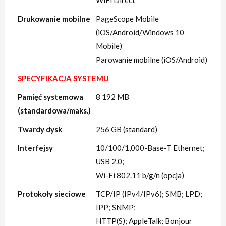
WiFi Direct
Drukowanie mobilne
PageScope Mobile
(iOS/Android/Windows 10
Mobile)
Parowanie mobilne (iOS/Android)
SPECYFIKACJA SYSTEMU
Pamięć systemowa
8 192 MB
(standardowa/maks.)
Twardy dysk
256 GB (standard)
Interfejsy
10/100/1,000-Base-T Ethernet;
USB 2.0;
Wi-Fi 802.11 b/g/n (opcja)
Protokoły sieciowe
TCP/IP (IPv4/IPv6); SMB; LPD;
IPP; SNMP;
HTTP(S); AppleTalk; Bonjour