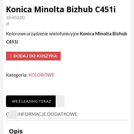
Konica Minolta Bizhub C451i
18 450,00
zł
Kolorowe urządzenie wielofunkcyjne
Konica Minolta Bizhub
C451i
ilość
DODAJ DO KOSZYKA
Konica
Minolta
Kategoria:
KOLOROWE
Bizhub
C451i
WEŹ LEASING TERAZ
OPIS
INFORMACJE DODATKOWE
Opis