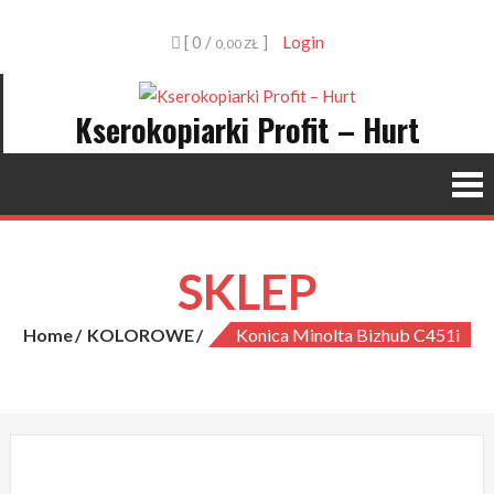
Skip
[ 0 /
]
Login
to
0,00 ZŁ
content
Kserokopiarki Profit – Hurt
SKLEP
Home
KOLOROWE
Konica Minolta Bizhub C451i