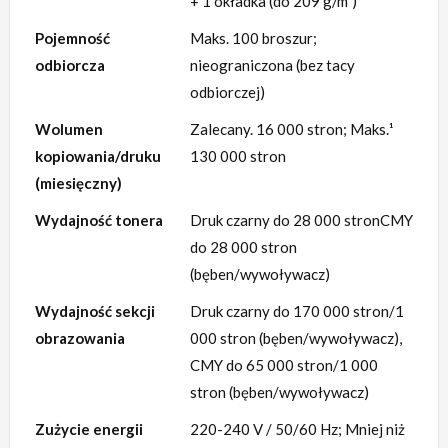
+ 1 okładka (do 209 g/m²)
Pojemność
Maks. 100 broszur;
odbiorcza
nieograniczona (bez tacy
odbiorczej)
Wolumen
Zalecany. 16 000 stron; Maks.¹
kopiowania/druku
130 000 stron
(miesięczny)
Wydajność tonera
Druk czarny do 28 000 stronCMY
do 28 000 stron
(bęben/wywoływacz)
Wydajność sekcji
Druk czarny do 170 000 stron/1
obrazowania
000 stron (bęben/wywoływacz),
CMY do 65 000 stron/1 000
stron (bęben/wywoływacz)
Zużycie energii
220-240 V / 50/60 Hz; Mniej niż