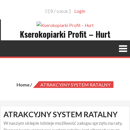
Skip
[ 0 /
]
Login
to
0,00 ZŁ
content
Kserokopiarki Profit – Hurt
ATRAKCYJNY SYSTEM RATALNY
Home
ATRAKCYJNY SYSTEM RATALNY
ATRAKCYJNY SYSTEM RATALNY
W naszym sklepie istnieje możliwość zakupu sprzętu na raty.
Proponowany przez nas system ratalny jest alternatywnym