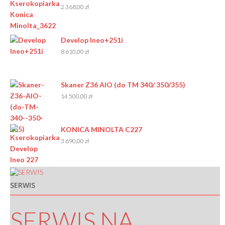
2 368,00
zł
Develop Ineo+251i
8 610,00
zł
Skaner Z36 AIO (do TM 340/ 350/355)
14 500,00
zł
KONICA MINOLTA C227
3 690,00
zł
SERWIS
SERWIS NA