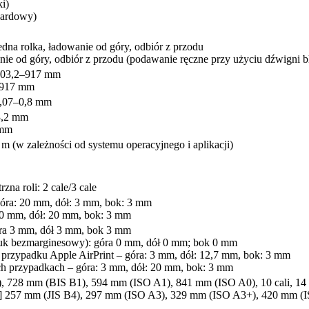
ki)
dardowy)
jedna rolka, ładowanie od góry, odbiór z przodu
ie od góry, odbiór z przodu (podawanie ręczne przy użyciu dźwigni bl
 203,2–917 mm
–917 mm
0,07–0,8 mm
03,2 mm
 mm
 m (w zależności od systemu operacyjnego i aplikacji)
zna roli: 2 cale/3 cale
góra: 20 mm, dół: 3 mm, bok: 3 mm
20 mm, dół: 20 mm, bok: 3 mm
óra 3 mm, dół 3 mm, bok 3 mm
ruk bezmarginesowy): góra 0 mm, dół 0 mm; bok 0 mm
 przypadku Apple AirPrint – góra: 3 mm, dół: 12,7 mm, bok: 3 mm
h przypadkach – góra: 3 mm, dół: 20 mm, bok: 3 mm
 728 mm (BIS B1), 594 mm (ISO A1), 841 mm (ISO A0), 10 cali, 14 cali
] 257 mm (JIS B4), 297 mm (ISO A3), 329 mm (ISO A3+), 420 mm (ISO A