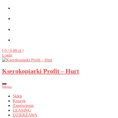
Skip
to
content
[ 0 /
0,00 zł
]
Login
Kserokopiarki Profit – Hurt
Menu
Sklep
Koszyk
Zamówienia
LEASING
DZIERŻAWA