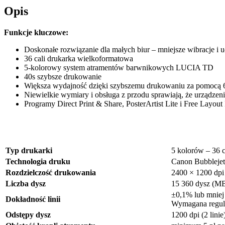
Opis
Funkcje kluczowe:
Doskonałe rozwiązanie dla małych biur – mniejsze wibracje i 
36 cali drukarka wielkoformatowa
5-kolorowy system atramentów barwnikowych LUCIA TD
40s szybsze drukowanie
Większa wydajność dzięki szybszemu drukowaniu za pomocą 6-
Niewielkie wymiary i obsługa z przodu sprawiają, że urząd
Programy Direct Print & Share, PosterArtist Lite i Free Layo
Typ drukarki
5 kolorów – 36 
Technologia druku
Canon Bubblejet
Rozdzielczość drukowania
2400 × 1200 dpi
Liczba dysz
15 360 dysz (MB
±0,1% lub mniej
Dokładność linii
Wymagana regula
Odstępy dysz
1200 dpi (2 linie