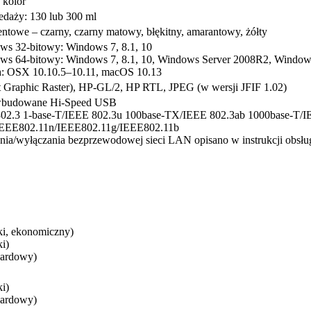
 kolor
edaży: 130 lub 300 ml
ntowe – czarny, czarny matowy, błękitny, amarantowy, żółty
ws 32-bitowy: Windows 7, 8.1, 10
ws 64-bitowy: Windows 7, 8.1, 10, Windows Server 2008R2, Windo
h: OSX 10.10.5–10.11, macOS 10.13
t Graphic Raster), HP-GL/2, HP RTL, JPEG (w wersji JFIF 1.02)
wbudowane Hi-Speed USB
802.3 1-base-T/IEEE 802.3u 100base-TX/IEEE 802.3ab 1000base-T/I
IEEE802.11n/IEEE802.11g/IEEE802.11b
nia/wyłączania bezprzewodowej sieci LAN opisano w instrukcji obsług
ki, ekonomiczny)
ki)
dardowy)
ki)
dardowy)