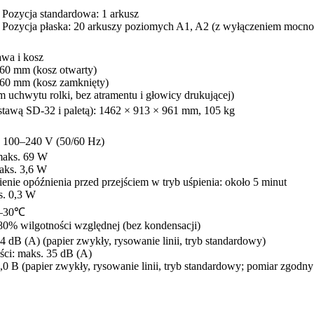
 Pozycja standardowa: 1 arkusz
 Pozycja płaska: 20 arkuszy poziomych A1, A2 (z wyłączeniem mocno 
awa i kosz
60 mm (kosz otwarty)
60 mm (kosz zamknięty)
m uchwytu rolki, bez atramentu i głowicy drukującej)
stawą SD-32 i paletą): 1462 × 913 × 961 mm, 105 kg
 100–240 V (50/60 Hz)
maks. 69 W
maks. 3,6 W
nie opóźnienia przed przejściem w tryb uśpienia: około 5 minut
s. 0,3 W
5–30℃
80% wilgotności względnej (bez kondensacji)
4 dB (A) (papier zwykły, rysowanie linii, tryb standardowy)
ści: maks. 35 dB (A)
,0 B (papier zwykły, rysowanie linii, tryb standardowy; pomiar zgodn