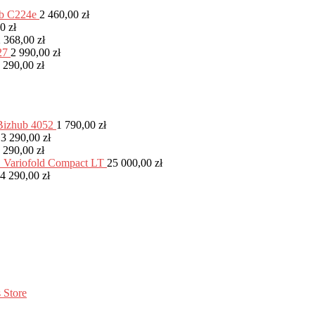
ub C224e
2 460,00
zł
00
zł
2 368,00
zł
27
2 990,00
zł
 290,00
zł
Bizhub 4052
1 790,00
zł
13 290,00
zł
 290,00
zł
Variofold Compact LT
25 000,00
zł
4 290,00
zł
 Store