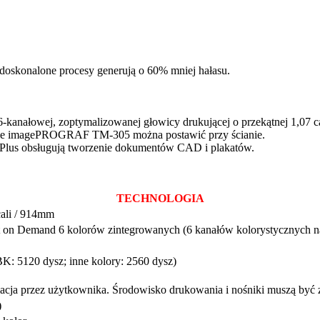
udoskonalone procesy generują o 60% mniej hałasu.
kanałowej, zoptymalizowanej głowicy drukującej o przekątnej 1,07 ca
zenie imagePROGRAF TM-305 można postawić przy ścianie.
ut Plus obsługują tworzenie dokumentów CAD i plakatów.
TECHNOLOGIA
cali / 914mm
 on Demand 6 kolorów zintegrowanych (6 kanałów kolorystycznych na
K: 5120 dysz; inne kolory: 2560 dysz)
cja przez użytkownika. Środowisko drukowania i nośniki muszą być 
)