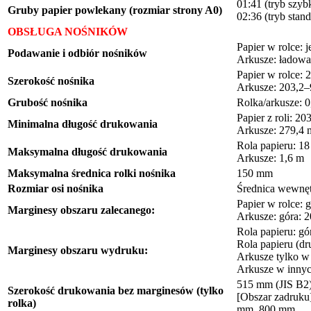
01:41 (tryb szyb
Gruby papier powlekany (rozmiar strony A0)
02:36 (tryb stan
OBSŁUGA NOŚNIKÓW
Papier w rolce: 
Podawanie i odbiór nośników
Arkusze: ładowan
Papier w rolce:
Szerokość nośnika
Arkusze: 203,2
Grubość nośnika
Rolka/arkusze: 
Papier z roli: 2
Minimalna długość drukowania
Arkusze: 279,4
Rola papieru: 18
Maksymalna długość drukowania
Arkusze: 1,6 m
Maksymalna średnica rolki nośnika
150 mm
Rozmiar osi nośnika
Średnica wewnętr
Papier w rolce: 
Marginesy obszaru zalecanego:
Arkusze: góra: 
Rola papieru: g
Rola papieru (d
Marginesy obszaru wydruku:
Arkusze tylko w
Arkusze w innyc
515 mm (JIS B2),
Szerokość drukowania bez marginesów (tylko
[Obszar zadruku
rolka)
mm, 800 mm