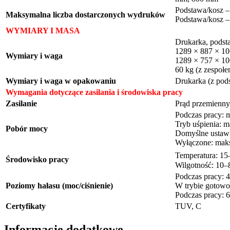
Podstawa/kosz –
Maksymalna liczba dostarczonych wydruków
Podstawa/kosz –
WYMIARY I MASA
Drukarka, podst
1289 × 887 × 10
Wymiary i waga
1289 × 757 × 10
60 kg (z zespołe
Wymiary i waga w opakowaniu
Drukarka (z pod
Wymagania dotyczące zasilania i środowiska pracy
Zasilanie
Prąd przemienny
Podczas pracy: 
Tryb uśpienia: 
Pobór mocy
Domyślne ustawie
Wyłączone: mak
Temperatura: 1
Środowisko pracy
Wilgotność: 10–
Podczas pracy: 4
Poziomy hałasu (moc/ciśnienie)
W trybie gotowo
Podczas pracy: 6
Certyfikaty
TUV, C
Informacje dodatkowe