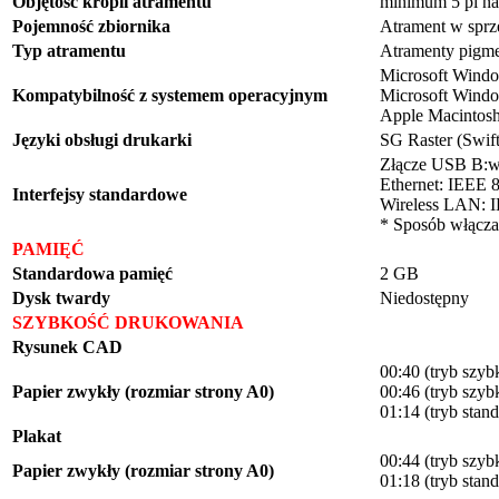
Objętość kropli atramentu
minimum 5 pl na
Pojemność zbiornika
Atrament w sprz
Typ atramentu
Atramenty pigme
Microsoft Windo
Kompatybilność z systemem operacyjnym
Microsoft Windo
Apple Macintos
Języki obsługi drukarki
SG Raster (Swif
Złącze USB B:
Ethernet: IEEE 
Interfejsy standardowe
Wireless LAN: 
* Sposób włącza
PAMIĘĆ
Standardowa pamięć
2 GB
Dysk twardy
Niedostępny
SZYBKOŚĆ DRUKOWANIA
Rysunek CAD
00:40 (tryb szyb
Papier zwykły (rozmiar strony A0)
00:46 (tryb szyb
01:14 (tryb stan
Plakat
00:44 (tryb szyb
Papier zwykły (rozmiar strony A0)
01:18 (tryb stan