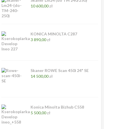
Skaner Lm24 (do TM 240/250)
10 600,00
zł
KONICA MINOLTA C287
3 890,00
zł
Skaner ROWE Scan 450i 24" SE
14 500,00
zł
Konica Minolta Bizhub C558
5 500,00
zł