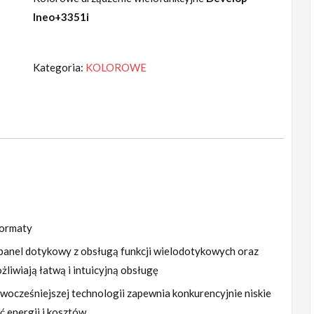
Ineo+3351i
Kategoria:
KOLOROWE
formaty
panel dotykowy z obsługą funkcji wielodotykowych oraz
liwiają łatwą i intuicyjną obsługę
wocześniejszej technologii zapewnia konkurencyjnie niskie
ć energii i kosztów