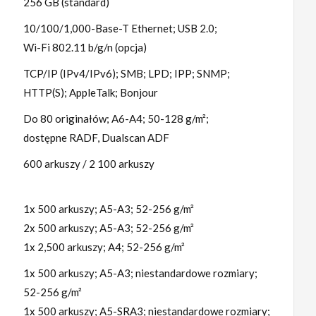
256 GB (standard)
10/100/1,000-Base-T Ethernet; USB 2.0;
Wi-Fi 802.11 b/g/n (opcja)
TCP/IP (IPv4/IPv6); SMB; LPD; IPP; SNMP;
HTTP(S); AppleTalk; Bonjour
Do 80 originałów; A6-A4; 50-128 g/m²;
dostępne RADF, Dualscan ADF
600 arkuszy / 2 100 arkuszy
1x 500 arkuszy; A5-A3; 52-256 g/m²
2x 500 arkuszy; A5-A3; 52-256 g/m²
1x 2,500 arkuszy; A4; 52-256 g/m²
1x 500 arkuszy; A5-A3; niestandardowe rozmiary;
52-256 g/m²
1x 500 arkuszy; A5-SRA3; niestandardowe rozmiary;