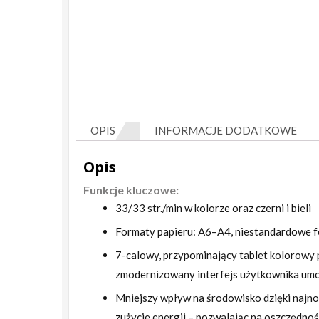
OPIS
INFORMACJE DODATKOWE
Opis
Funkcje kluczowe:
33/33 str./min w kolorze oraz czerni i bieli
Formaty papieru: A6–A4, niestandardowe 
7-calowy, przypominający tablet kolorowy 
zmodernizowany interfejs użytkownika umoż
Mniejszy wpływ na środowisko dzięki najno
zużycie energii – pozwalając na oszczędnoś