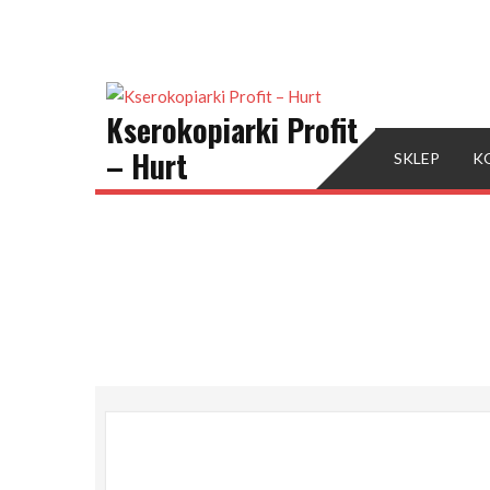
Skip
to
content
Kserokopiarki Profit
– Hurt
SKLEP
K