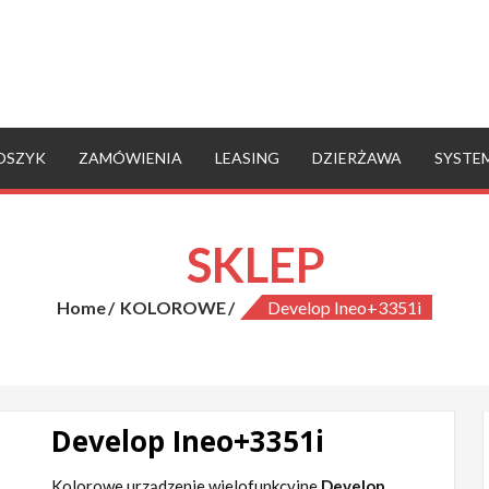
OSZYK
ZAMÓWIENIA
LEASING
DZIERŻAWA
SYSTE
SKLEP
Home
KOLOROWE
Develop Ineo+3351i
Develop Ineo+3351i
Kolorowe urządzenie wielofunkcyjne
Develop